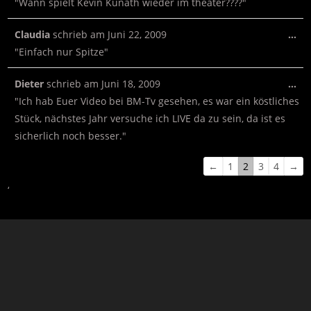
"Wann spielt Kevin Kunath wieder im theater????"
Claudia
schrieb am
Juni 22, 2009
…
"Einfach nur Spitze"
Dieter
schrieb am
Juni 18, 2009
…
"Ich hab Euer Video bei BM-Tv gesehen, es war ein köstliches
Stück, nächstes Jahr versuche ich LIVE da zu sein, da ist es
sicherlich noch besser."
←
1
2
3
4
→
‘