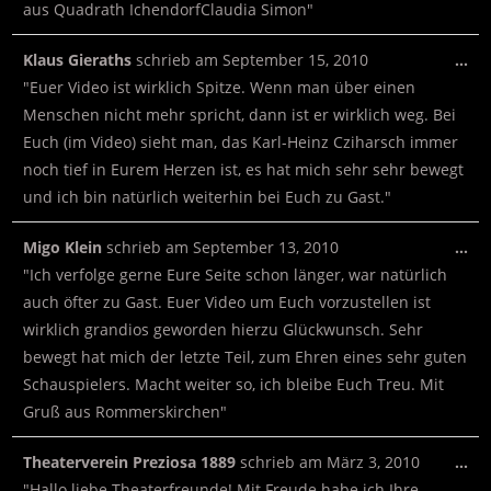
aus Quadrath IchendorfClaudia Simon"
Klaus Gieraths
schrieb am
September 15, 2010
…
"Euer Video ist wirklich Spitze. Wenn man über einen
Menschen nicht mehr spricht, dann ist er wirklich weg. Bei
Euch (im Video) sieht man, das Karl-Heinz Cziharsch immer
noch tief in Eurem Herzen ist, es hat mich sehr sehr bewegt
und ich bin natürlich weiterhin bei Euch zu Gast."
Migo Klein
schrieb am
September 13, 2010
…
"Ich verfolge gerne Eure Seite schon länger, war natürlich
auch öfter zu Gast. Euer Video um Euch vorzustellen ist
wirklich grandios geworden hierzu Glückwunsch. Sehr
bewegt hat mich der letzte Teil, zum Ehren eines sehr guten
Schauspielers. Macht weiter so, ich bleibe Euch Treu. Mit
Gruß aus Rommerskirchen"
Theaterverein Preziosa 1889
schrieb am
März 3, 2010
…
"Hallo liebe Theaterfreunde! Mit Freude habe ich Ihre