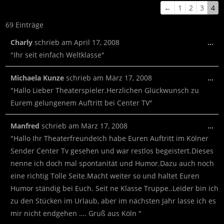
←
1
2
3
4
69 Einträge
Charly
schrieb am
April 17, 2008
…
"Ihr seit einfach Weltklasse"
Michaela Kunze
schrieb am
März 17, 2008
…
"Hallo Lieber Theaterspieler.Herzlichen Glückwunsch zu
Eurem gelungenem Auftritt bei Center TV"
Manfred
schrieb am
März 17, 2008
…
"Hallo Ihr TheaterfreundeIch habe Euren Auftritt im Kölner
Sender Center Tv gesehen und war restlos begeistert.Dieses
nenne ich doch mal spontanität und Humor.Dazu auch noch
eine richtig Tolle Seite.Macht weiter so und haltet Euren
Humor ständig bei Euch. Seit ne Klasse Truppe..Leider bin ich
zu den Stücken im Urlaub, aber im nächsten Jahr lasse ich es
mir nicht endgehen …. Gruß aus Köln "