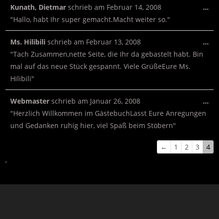
Kunath, Dietmar
schrieb am
Februar 14, 2008
…
"Hallo, habt Ihr super gemacht.Macht weiter so."
Ms. Hilibili
schrieb am
Februar 13, 2008
…
"Tach Zusammen,nette Seite, die Ihr da gebastelt habt. Bin
mal auf das neue Stück gespannt. Viele GrüßeEure Ms.
Hilibili"
Webmaster
schrieb am
Januar 26, 2008
…
"Herzlich Willkommen im GästebuchLasst Eure Anregungen
und Gedanken ruhig hier, viel Spaß beim Stöbern"
←
1
2
3
4
‘